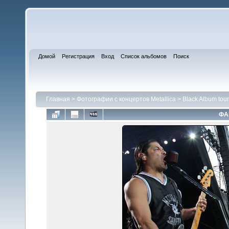
Домой
Регистрация
Вход
Список альбомов
Поиск
Главная
>
Фотографии с концертов Metallica
>
Black Album tou
ФА