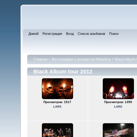
Домой
Регистрация
Вход
Список альбомов
Поиск
Главная
>
Фотографии с концертов Metallica
>
Black Album 
Black Album tour 2012
Просмотров: 1517
Просмотров: 1395
LARS
LARS