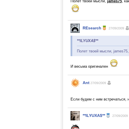
Полет твоей мысли,
james75
, к
REsearch
27/09/2009
**ILYUXA$**
Полет твоей мысли, james75,
И весьма оригинален
Ant
27/09/2009
Если будем с ним встречаться, 
**ILYUXA$**
27/09/2009