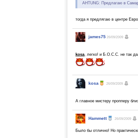
AHTUNG: Предлагаю в Самаре
тогда я предлягаю в центре Евр
james75
26/09/2009
kosa
, легко! и Б.О.С.С. не так 
kosa
26/09/2009
А главное мистеру пропперу бли
Hammett
26/09/2009
Было бы отлично! Но практическ