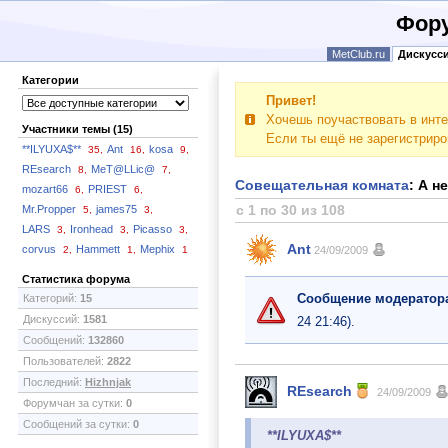
Фору
MetClub.ru
Дискусс
Категории
Привет!
Хочешь поучаствовать в инте
Участники темы (15)
Если ты ещё не зарегистрир
**ILYUXA$**
Ant
kosa
35,
16,
9,
REsearch
MeT@LLic@
8,
7,
Совещательная комната
: А н
mozart66
PRIEST
6,
6,
с 1 по 30 из 108
Mr.Propper
james75
5,
3,
LARS
Ironhead
Picasso
3,
3,
3,
Ant
corvus
Hammett
Mephix
2,
1,
1
24/09/2009
Статистика форума
Сообщение модератор
Категорий:
15
Дискуссий:
1581
24 21:46).
Сообщений:
132860
Пользователей:
2822
Последний:
Hizhnjak
REsearch
24/09/2009
Форумчан за сутки:
0
Сообщений за сутки:
0
**ILYUXA$**