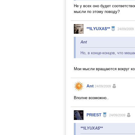
Не у всех оно будет соответство
мысли по этому поводу?
**ILYUXA$**
24/09/2009
Ant
Но, в конце-концов, что меш
Мои мысли вращаются вокруг кон
Ant
24/09/2009
Вполне возможно..
PRIEST
24/09/2009
**ILYUXA$**