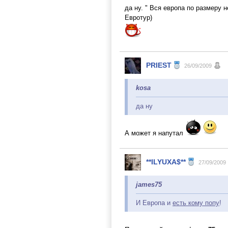
да ну. " Вся европа по размеру
Евротур)
PRIEST
26/09/2009
kosa
да ну
А может я напутал
**ILYUXA$**
27/09/2009
james75
И Европа и
есть кому попу
!