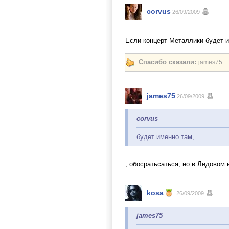
corvus
26/09/2009
Если концерт Металлики будет и
Спасибо сказали:
james75
james75
26/09/2009
corvus
будет именно там,
, обосратьсаться, но в Ледовом
kosa
26/09/2009
james75