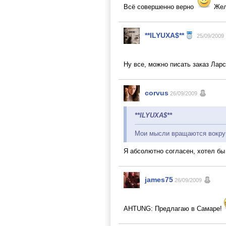
Всё совершенно верно
Жела
**ILYUXA$**
25/09/2009
Ну все, можно писать заказ Ларс
corvus
26/09/2009
**ILYUXA$**
Мои мысли вращаются вокруг 
Я абсолютно согласен, хотел бы
james75
26/09/2009
AHTUNG: Предлагаю в Самаре!