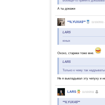
Вообще-то принято доказыва
А ты докажи
**ILYUXA$**
11/10/2011
LARS
юных
Охохо, старики тоже мне.
LARS
Только к чему так надрывать
Не я выкладывал эту чепуху и не
LARS
11/10/2011
**ILYUXA$**