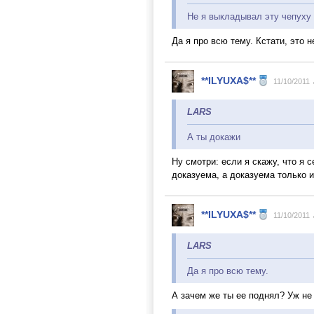
Не я выкладывал эту чепуху 
Да я про всю тему. Кстати, это н
**ILYUXA$**
11/10/2011
LARS
А ты докажи
Ну смотри: если я скажу, что я 
доказуема, а доказуема только и
**ILYUXA$**
11/10/2011
LARS
Да я про всю тему.
А зачем же ты ее поднял? Уж не