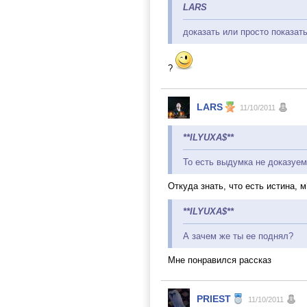
LARS
доказать или просто показат
?
LARS
11/10/2011
**ILYUXA$**
То есть выдумка не доказуем
Откуда знать, что есть истина, м
**ILYUXA$**
А зачем же ты ее поднял?
Мне понравился рассказ
PRIEST
11/10/2011