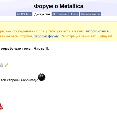
Форум о Metallica
MetClub.ru
Дискуссии
Категории
Поиск
Пользователи
ресных обсуждениях? Если у тебя уже есть аккаунт,
авторизируйся
.
ован на этом форуме,
заполни форму
. Регистрация занимает
1 минуту
!
 серьёзные темы. Часть II.
 той стороны баррикад?