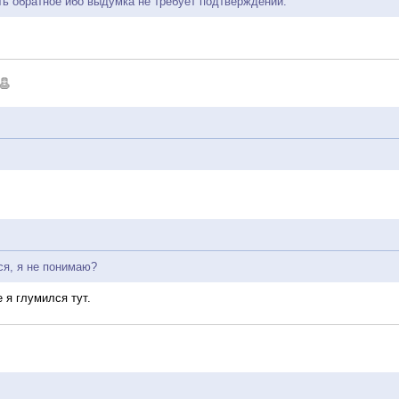
ть обратное ибо выдумка не требует подтверждений.
ся, я не понимаю?
 я глумился тут.