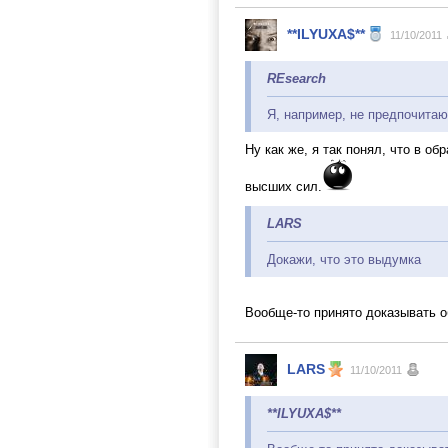
**ILYUXA$**
11/10/2011
REsearch
Я, например, не предпочитаю
Ну как же, я так понял, что в 
высших сил.
LARS
Докажи, что это выдумка
Вообще-то принято доказывать о
LARS
11/10/2011
**ILYUXA$**