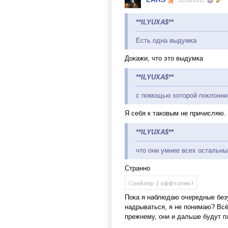
11/10/2011
**ILYUXA$**
Есть одна выдумка
Докажи, что это выдумка
**ILYUXA$**
с помощью которой поклонни
Я себя к таковым не причисляю.
**ILYUXA$**
что они умнее всех остальны
Странно
Пока я наблюдаю очередные безу
надрываться, я не понимаю? Всё 
прежнему, они и дальше будут п