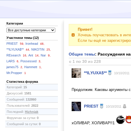
Категории
Привет!
Хочешь поучаствовать в инте
Участники темы (12)
Если ты ещё не зарегистрир
PRIEST
Ironhead
59,
48,
**ILYUXA$**
NIKOTIN
44,
25,
Общие темы
: Рассуждения на
REsearch
Ant
Nar
16,
14,
9,
с 1 по 30 из 228
LARS
Possessed
6,
3,
james75
Hammett
2,
1,
**ILYUXA$**
Mr.Propper
1
10/10/2011
Статистика форума
Категорий:
15
Продолжим. Каковы аргументы с
Дискуссий:
1581
Сообщений:
132860
Пользователей:
2822
PRIEST
10/10/2011
Последний:
Hizhnjak
Форумчан за сутки:
0
хОЛИВАР, ХОЛИВАР!!1
Сообщений за сутки:
0