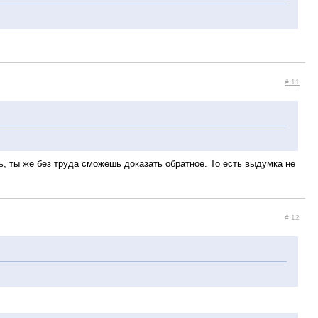
# 11
ать, ты же без труда сможешь доказать обратное. То есть выдумка не
# 12