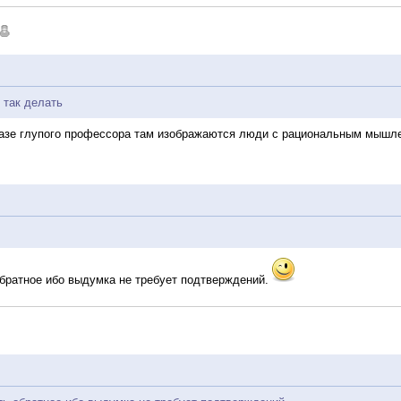
 так делать
образе глупого профессора там изображаются люди с рациональным мышле
братное ибо выдумка не требует подтверждений.