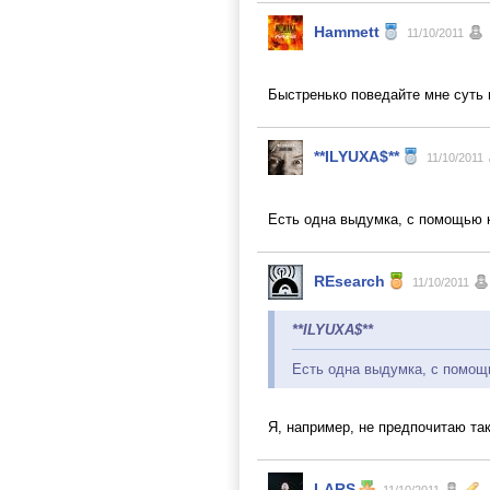
Hammett
11/10/2011
Быстренько поведайте мне суть
**ILYUXA$**
11/10/2011
Есть одна выдумка, с помощью к
REsearch
11/10/2011
**ILYUXA$**
Есть одна выдумка, с помощь
Я, например, не предпочитаю та
LARS