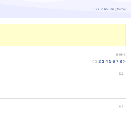
Вы не вошли (
Войти
)
вниз
<
1
2
3
4
5
6
7
8
>
# 1
# 2