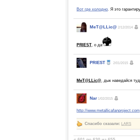
Вот где холодно
. Я это гаранти
MeT@LLic@
2/12/2014
PRIEST
, о да
PRIEST
2/01/2015
MeT@LLic@
, дык наведайся ту
Nar
1/02/2015
http://www.metallicafanproject.com
Спасибо сказали:
LARS
с 601 по 630 из 655