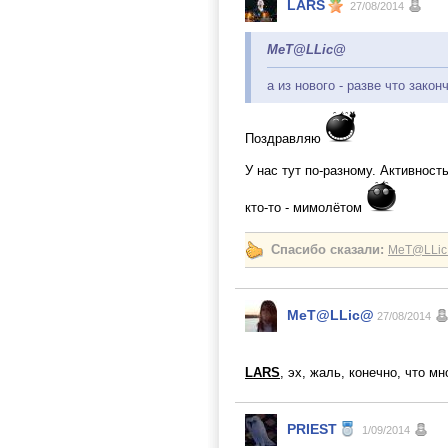
LARS
27/08/2014
MeT@LLic@
а из нового - разве что зако
Поздравляю
У нас тут по-разному. Активност
кто-то - мимолётом
Спасибо сказали:
MeT@LLi
MeT@LLic@
27/08/2014
LARS
, эх, жаль, конечно, что м
PRIEST
1/09/2014