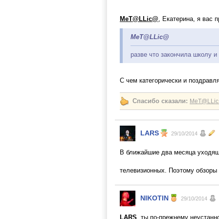
MeT@LLic@
, Екатерина, я вас
MeT@LLic@
разве что закончила школу и
С чем категорически и поздрав
Спасибо сказали:
MeT@LLi
LARS
29/10/2014
В ближайшие два месяца уходяще
телевизионных. Поэтому обзоры 
NIKOTIN
29/10/2014
LARS
, ты по-прежнему неустанн