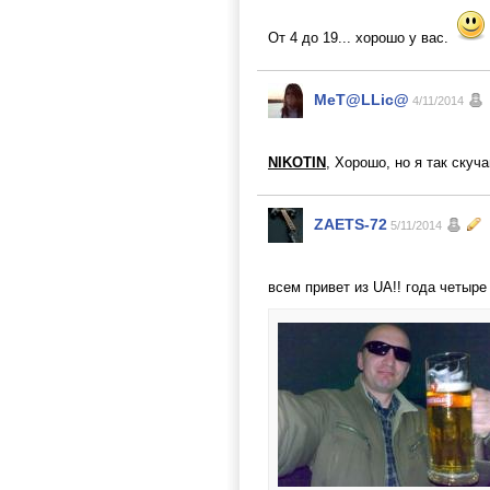
От 4 до 19... хорошо у вас.
MeT@LLic@
4/11/2014
NIKOTIN
, Хорошо, но я так ску
ZAETS-72
5/11/2014
всем привет из UA!! года четыр