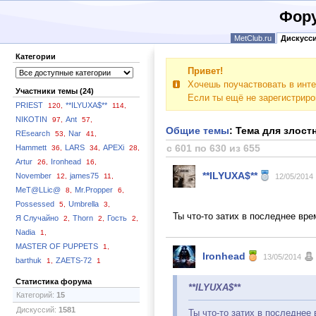
Фору
MetClub.ru
Дискусс
Категории
Привет!
Хочешь поучаствовать в инте
Участники темы (24)
Если ты ещё не зарегистрир
PRIEST
**ILYUXA$**
120,
114,
NIKOTIN
Ant
97,
57,
Общие темы
: Тема для злост
REsearch
Nar
53,
41,
с 601 по 630 из 655
Hammett
LARS
APEXi
36,
34,
28,
Artur
Ironhead
26,
16,
**ILYUXA$**
November
james75
12,
11,
12/05/2014
MeT@LLic@
Mr.Propper
8,
6,
Possessed
Umbrella
5,
3,
Ты что-то затих в последнее вр
Я Случайно
Thorn
Гость
2,
2,
2,
Nadia
1,
MASTER OF PUPPETS
1,
Ironhead
13/05/2014
barthuk
ZAETS-72
1,
1
Статистика форума
**ILYUXA$**
Категорий:
15
Дискуссий:
1581
Ты что-то затих в последнее