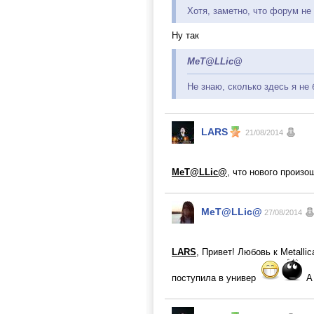
Хотя, заметно, что форум не 
Ну так
MeT@LLic@
Не знаю, сколько здесь я не
LARS
21/08/2014
MeT@LLic@
, что нового произ
MeT@LLic@
27/08/2014
LARS
, Привет! Любовь к Metalli
поступила в универ
А 