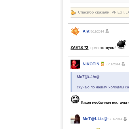
Спасибо сказали:
PRIEST
,
L
Ant
5/11/2014
ZAETS-72
, приветствуем!
NIKOTIN
6/11/2014
MeT@LLic@
скучаю по нашим холодам с
Какая необычная ностальги
MeT@LLic@
9/11/2014