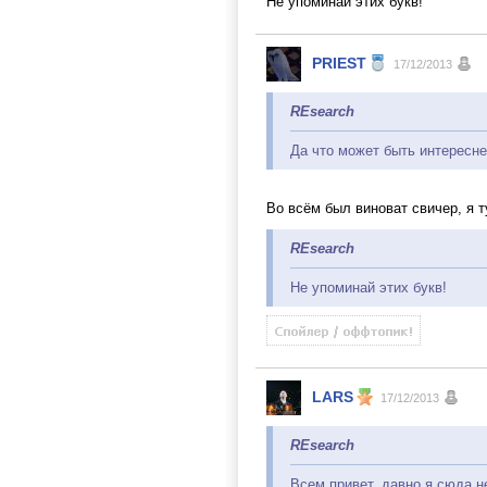
Не упоминай этих букв!
PRIEST
17/12/2013
REsearch
Да что может быть интересн
Во всём был виноват свичер, я т
REsearch
Не упоминай этих букв!
LARS
17/12/2013
REsearch
Всем привет, давно я сюда н