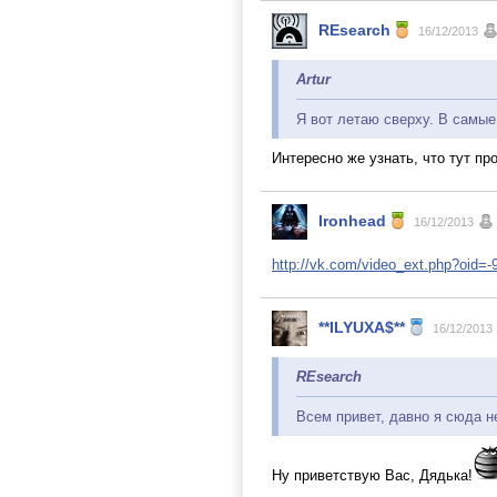
REsearch
16/12/2013
Artur
Я вот летаю сверху. В самые
Интересно же узнать, что тут пр
Ironhead
16/12/2013
http://vk.com/video_ext.php?oid
**ILYUXA$**
16/12/2013
REsearch
Всем привет, давно я сюда н
Ну приветствую Вас, Дядька!