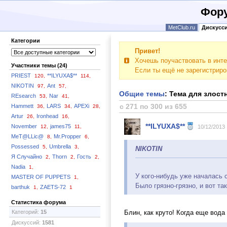
Фору
MetClub.ru
Дискусс
Категории
Привет!
Хочешь поучаствовать в инте
Участники темы (24)
Если ты ещё не зарегистрир
PRIEST
**ILYUXA$**
120,
114,
NIKOTIN
Ant
97,
57,
Общие темы
: Тема для злост
REsearch
Nar
53,
41,
с 271 по 300 из 655
Hammett
LARS
APEXi
36,
34,
28,
Artur
Ironhead
26,
16,
**ILYUXA$**
November
james75
12,
11,
10/12/2013
MeT@LLic@
Mr.Propper
8,
6,
Possessed
Umbrella
5,
3,
NIKOTIN
Я Случайно
Thorn
Гость
2,
2,
2,
Nadia
1,
У кого-нибудь уже началась 
MASTER OF PUPPETS
1,
Было грязно-грязно, и вот та
barthuk
ZAETS-72
1,
1
Статистика форума
Категорий:
15
Блин, как круто! Когда еще вода
Дискуссий:
1581