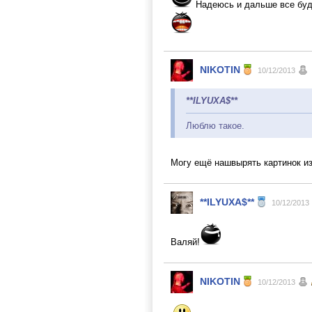
Надеюсь и дальше все буде
NIKOTIN
10/12/2013
**ILYUXA$**
Люблю такое.
Могу ещё нашвырять картинок и
**ILYUXA$**
10/12/2013
Валяй!
NIKOTIN
10/12/2013