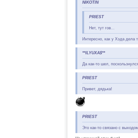
NIKOTIN
PRIEST
Нет, тут гов...
Интересно, как у Хэда дела 
**ILYUXA$**
Да как-то шел, поскользнулся
PRIEST
Привет, дядька!
PRIEST
Это как-то связано с выходо