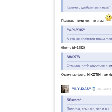
Какими судьбами вы к нам? 
Полагаю, теми же, что и вы
**ILYUXA$**
А кто же является твоим фа
{theme id=1282}
NIKOTIN
Отлично, вотЪ (обратите вним
Отличные фото,
NIKOTIN
, нам б
**ILYUXA$**
16/12/2013
REsearch
Полагаю, теми же, что и вы