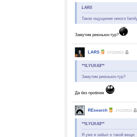
LARS
Такое ощущение некого family
Замутим реюньюн-тур?
LARS
17/12/2013
**ILYUXA$**
Замутим реюньюн-тур?
Да без проблем
REsearch
17/12/2013
**ILYUXA$**
Я уже и забыл о такой вещи.