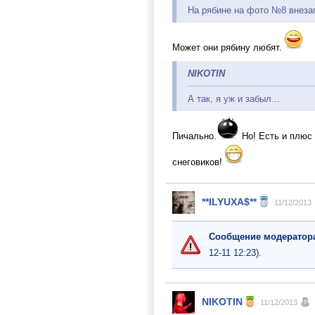
На рябине на фото №8 внезап
Может они рябину любят.
NIKOTIN
А так, я уж и забыл...
Пичально.
Но! Есть и плюс 
снеговиков!
**ILYUXA$**
11/12/2013
Сообщение модератор
12-11 12:23).
NIKOTIN
11/12/2013