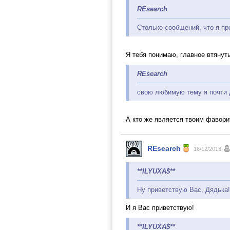
REsearch
Столько сообщений, что я пр
Я тебя понимаю, главное втянут
REsearch
свою любимую тему я почти 
А кто же является твоим фавор
REsearch
16/12/2013
**ILYUXA$**
Ну приветствую Вас, Дядька!
И я Вас приветствую!
**ILYUXA$**