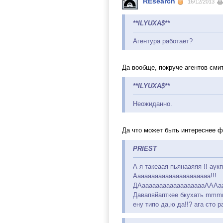
REsearch
16/12/2013
**ILYUXA$**
Агентура работает?
Да вообще, покруче агентов сми
**ILYUXA$**
Неожиданно.
Да что может быть интереснее 
PRIEST
А я такеаая пьянааяяя !! аук
Аааааааааааааааааааааа!!!
ДАааааааааааааааааааАААааа
Давапвйапткее бкухать mmmm!
ену типо да,ю да!!? ага сто р