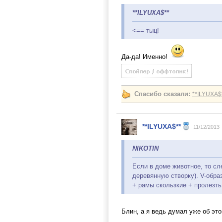
**ILYUXA$**
<== тыц!
Да-да! Именно!
Спасибо сказали:
**ILYUXA$
**ILYUXA$**
11/12/2013
NIKOTIN
Если в доме животное, то сл
деревянную створку). V-образ
+ рамы скользкие + пролезть
Блин, а я ведь думал уже об это