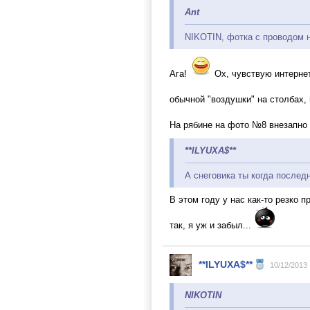
Ant
NIKOTIN, фотка с проводом н
Ага!
Ох, чувствую интернет
обычной "воздушки" на столбах, 
На рябине на фото №8 внезапно 
**ILYUXA$**
А снеговика ты когда послед
В этом году у нас как-то резко п
так, я уж и забыл...
**ILYUXA$**
10/12/2013
NIKOTIN