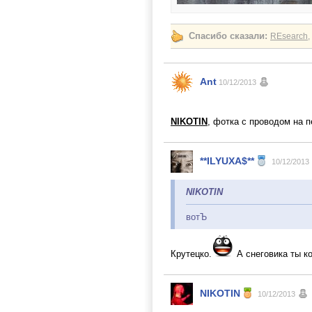
Спасибо сказали:
REsearch
,
Ant
10/12/2013
NIKOTIN
, фотка с проводом на 
**ILYUXA$**
10/12/2013
NIKOTIN
вотЪ
Крутецко.
А снеговика ты к
NIKOTIN
10/12/2013