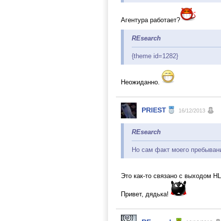
Агентура работает?
REsearch
{theme id=1282}
Неожиданно.
PRIEST
16/12/2013
REsearch
Но сам факт моего пребывани
Это как-то связано с выходом H
Привет, дядька!