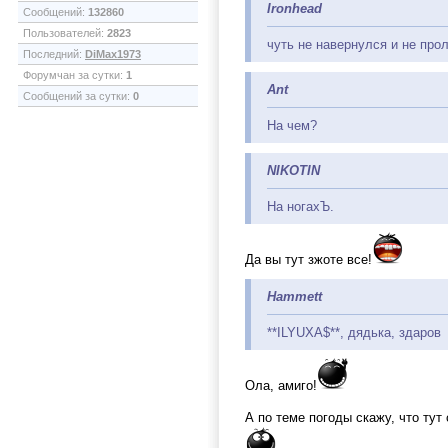
Ironhead
Сообщений:
132860
Пользователей:
2823
чуть не навернулся и не прол
Последний:
DiMax1973
Форумчан за сутки:
1
Ant
Сообщений за сутки:
0
На чем?
NIKOTIN
На ногахЪ.
Да вы тут зжоте все!
Hammett
**ILYUXA$**, дядька, здаров
Ола, амиго!
А по теме погоды скажу, что тут