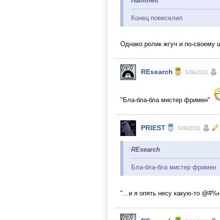
Hammett
Конец повеселил
Однако ролик жгуч и по-своему
REsearch
5/06/2011
"Бла-бла-бла мистер фримен"
PRIEST
5/06/2011
REsearch
Бла-бла-бла мистер фримен
"...и я опять несу какую-то @#