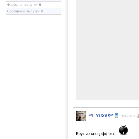
Форумчан за сутки:
0
Сообщений за сутки:
0
**ILYUXA$**
3/06/2011
Крутые спецэффекты.