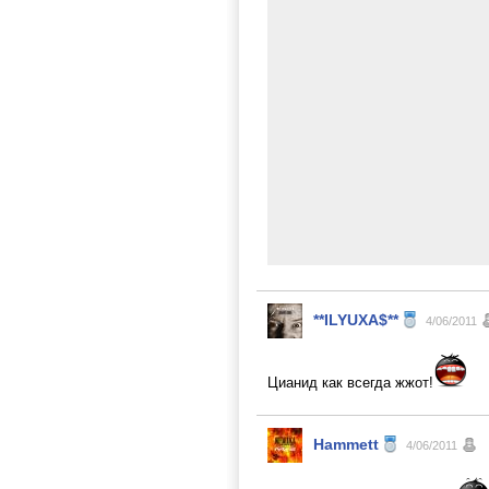
**ILYUXA$**
4/06/2011
Цианид как всегда жжот!
Hammett
4/06/2011