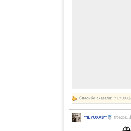
Спасибо сказали:
**ILYUXA$
**ILYUXA$**
5/06/2011