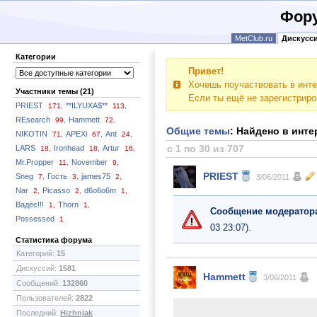
Фору
MetClub.ru
Дискусс
Категории
Привет!
Хочешь поучаствовать в инте
Участники темы (21)
Если ты ещё не зарегистрир
PRIEST
**ILYUXA$**
171,
113,
REsearch
Hammett
99,
72,
Общие темы
: Найдено в интер
NIKOTIN
APEXi
Ant
71,
67,
24,
с 1 по 30 из 707
LARS
Ironhead
Artur
18,
18,
16,
Mr.Propper
November
11,
9,
PRIEST
Sneg
Гость
james75
7,
3,
2,
3/06/2011
Nar
Picasso
d6o6o6m
2,
2,
1,
Вадёс!!!
Thorn
1,
1,
Сообщение модератор
Possessed
1
03 23:07).
Статистика форума
Категорий:
15
Дискуссий:
1581
Hammett
3/06/2011
Сообщений:
132860
Пользователей:
2822
Последний:
Hizhnjak