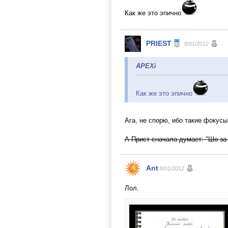
Как же это эпично
PRIEST
8/01/2012
APEXi
Как же это эпично
Ага, не спорю, ибо такие фокус
А Прист сначала думает: "Шо за 
Ant
8/01/2012
Лол.