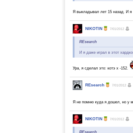
Я выкладывал лет 15 назад. И я
NIKOTIN
7/01/2012
REsearch
И я даже играл в этот хардк
Ура, я сделал это: котэ х -152.
REsearch
7/01/2012
Я не помню куда я дошел, но у 
NIKOTIN
7/01/2012
REsearch