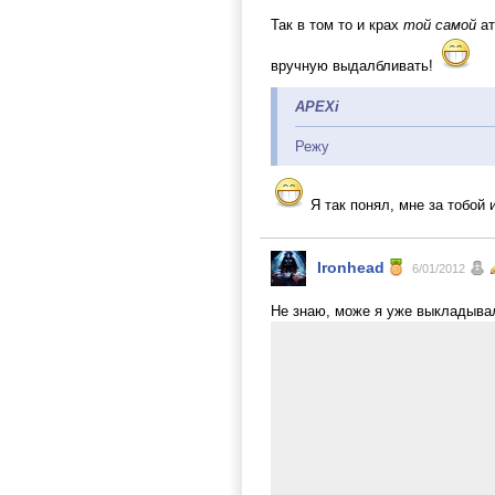
Так в том то и крах
той самой
ат
вручную выдалбливать!
APEXi
Режу
Я так понял, мне за тобой 
Ironhead
6/01/2012
Не знаю, може я уже выкладывал