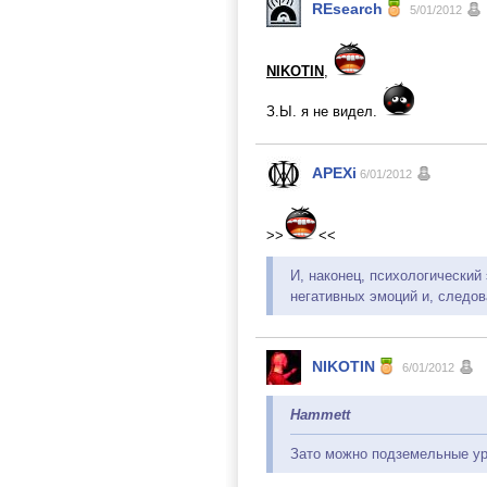
REsearch
5/01/2012
NIKOTIN
,
З.Ы. я не видел.
APEXi
6/01/2012
>>
<<
И, наконец, психологически
негативных эмоций и, следов
NIKOTIN
6/01/2012
Hammett
Зато можно подземельные ур