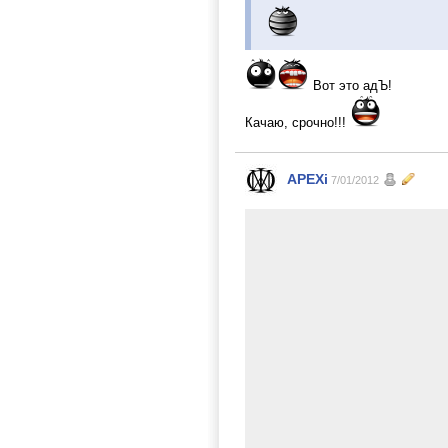
Вот это адЪ!
Качаю, срочно!!!
APEXi
7/01/2012