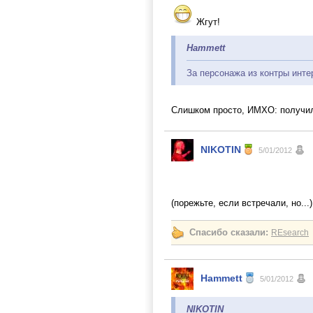
Жгут!
Hammett
За персонажа из контры инте
Слишком просто, ИМХО: получил
NIKOTIN
5/01/2012
(порежьте, если встречали, но...
Спасибо сказали:
REsearch
Hammett
5/01/2012
NIKOTIN