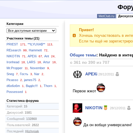
Фору
MetClub.ru
Дискусс
Категории
Привет!
Хочешь поучаствовать в инте
Участники темы (21)
Если ты ещё не зарегистрир
PRIEST
**ILYUXA$**
171,
113,
REsearch
Hammett
99,
72,
Общие темы
: Найдено в интер
NIKOTIN
APEXi
Ant
71,
67,
24,
с 361 по 390 из 707
Ironhead
LARS
Artur
18,
18,
16,
Mr.Propper
November
11,
9,
APEXi
Sneg
Гость
Nar
7,
3,
2,
28/12/2011
Picasso
james75
2,
2,
d6o6o6m
Вадёс!!!
Thorn
1,
1,
1,
Первое жжот
Possessed
1
Статистика форума
Категорий:
15
NIKOTIN
28/12/2011
Дискуссий:
1581
Сообщений:
132860
Да он вобще универсален! Ч
Пользователей:
2822
Последний:
Hizhnjak