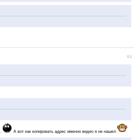
# 3
..
А вот как копировать адрес именно видео я не нашел.