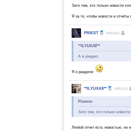
Зато тем, кто только новости хо
Я за то, чтобы новости и отчёт
PRIEST
3/05/2011
**ILYUXA$**
А я увидел.
Я о разделе
**ILYUXA$**
3/05/2011
Picasso
Зато тем, кто только новости
Любой отчет есть новостью, но 