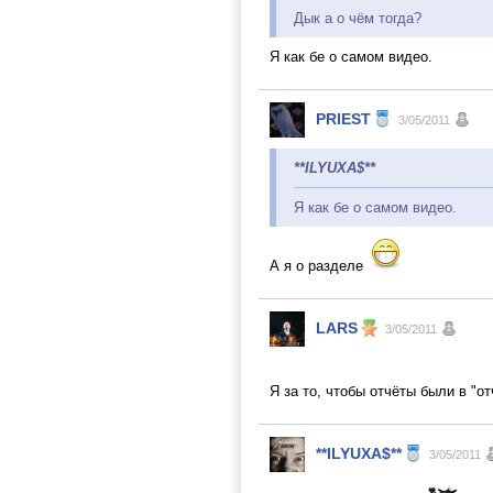
Дык а о чём тогда?
Я как бе о самом видео.
PRIEST
3/05/2011
**ILYUXA$**
Я как бе о самом видео.
А я о разделе
LARS
3/05/2011
Я за то, чтобы отчёты были в "о
**ILYUXA$**
3/05/2011