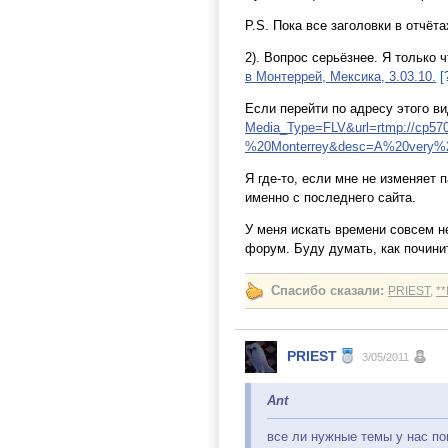
P.S. Пока все заголовки в отчёта
2). Вопрос серьёзнее. Я только ч
в Монтеррей, Мексика, 3.03.10.
[
Если перейти по адресу этого в
Media_Type=FLV&url=rtmp://cp570
%20Monterrey&desc=A%20very%
Я где-то, если мне не изменяет 
именно с последнего сайта.
У меня искать времени совсем н
форум. Буду думать, как почини
Спасибо сказали:
PRIEST
,
*
PRIEST
3/05/2011
Ant
все ли нужные темы у нас по