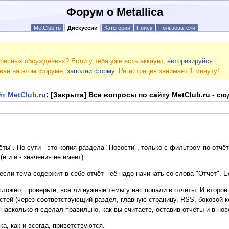
Форум о Metallica
MetClub.ru
Дискуссии
Категории
Поиск
Пользователи
ресных обсуждениях? Если у тебя уже есть аккаунт,
авторизируйся
.
ован на этом форуме,
заполни форму
. Регистрация занимает
1 минуту
!
т MetClub.ru
: [Закрыта] Все вопросы по сайту MetClub.ru - сюда
чёты". По сути - это копия раздела "Новости", только с фильтром по отч
(е и ё - значения не имеет).
сли тема содержит в себе отчёт - её надо начинать со слова "Отчет". Ес
ложно, проверьте, все ли нужные темы у нас попали в отчёты. И второе -
стей (через соответствующий раздел, главную страницу, RSS, боковой кол
т, насколько я сделал правильно, как вы считаете, оставив отчёты и в но
ка, как и всегда, приветствуются.