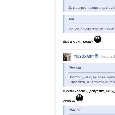
Дык вопрос, вроде в другом 
Ant
Вопрос к форумчанам - если 
Дык а о чём тогда?
**ILYUXA$**
3/05/2011
Picasso
Просто думаю, было бы удоб
новостями, и неотчётные нов
А если человек, допустим, не б
отчеты?
PRIEST