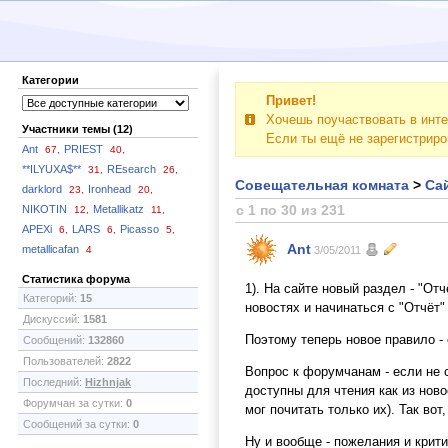
Категории
Привет!
Хочешь поучаствовать в инте
Участники темы (12)
Если ты ещё не зарегистрир
Ant
PRIEST
67,
40,
**ILYUXA$**
REsearch
31,
26,
Совещательная комната
>
Сай
darklord
Ironhead
23,
20,
с 1 по 30 из 231
NIKOTIN
Metallikatz
12,
11,
APEXi
LARS
Picasso
6,
6,
5,
Ant
metallicafan
4
3/05/2011
Статистика форума
1). На сайте новый раздел - "От
Категорий:
15
новостях и начинаться с "Отчёт" 
Дискуссий:
1581
Поэтому теперь новое правило - е
Сообщений:
132860
Пользователей:
2822
Вопрос к форумчанам - если не с
Последний:
Hizhnjak
доступны для чтения как из ново
Форумчан за сутки:
0
мог почитать только их). Так во
Сообщений за сутки:
0
Ну и вообще - пожелания и крити