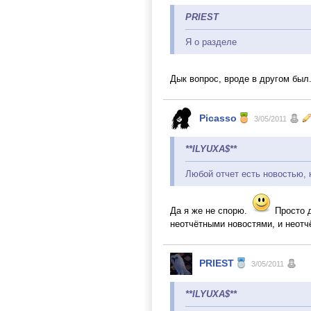
PRIEST
Я о разделе
Дык вопрос, вроде в другом был
Picasso
3/05/2011
**ILYUXA$**
Любой отчет есть новостью, 
Да я же не спорю.
Просто д
неотчётными новостями, и неотч
PRIEST
3/05/2011
**ILYUXA$**