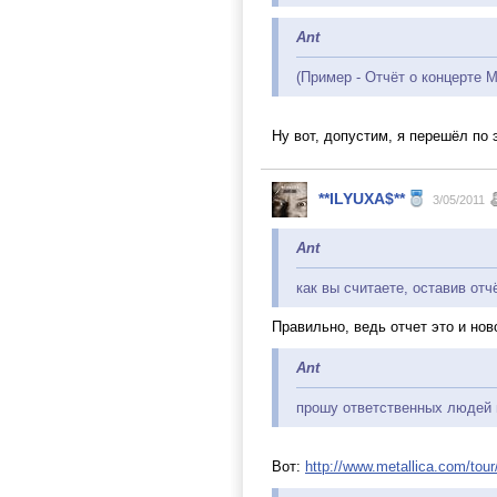
Ant
(Пример - Отчёт о концерте Me
Ну вот, допустим, я перешёл по
**ILYUXA$**
3/05/2011
Ant
как вы считаете, оставив отч
Правильно, ведь отчет это и нов
Ant
прошу ответственных людей 
Вот:
http://www.metallica.com/tour