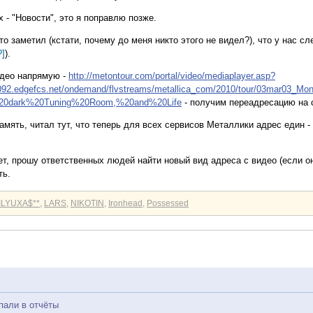
х - "Новости", это я поправлю позже.
то заметил (кстати, почему до меня никто этого не видел?), что у нас с
?]
).
идео напрямую -
http://metontour.com/portal/video/mediaplayer.asp?
92.edgefcs.net/ondemand/flvstreams/metallica_com/2010/tour/03mar03_Mo
20dark%20Tuning%20Room,%20and%20Life
- получим переадресацию на
память, читал тут, что теперь для всех сервисов Металлики адрес един -
ет, прошу ответственных людей найти новый вид адреса с видео (если о
ть.
*ILYUXA$**
,
LARS
,
NIKOTIN
,
Ironhead
,
Possessed
пали в отчёты