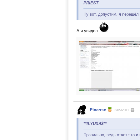
PRIEST
Ну вот, допустим, я перешёл
А я увидел.
Picasso
3/05/2011
**ILYUXA$**
Правильно, ведь отчет это и 