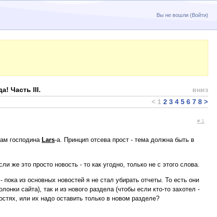
Вы не вошли (
Войти
)
! Часть III.
вниз
<
1
2
3
4
5
6
7
8
>
# 1
ётам господина
Lars
-a. Принцип отсева прост - тема должна быть в
ли же это просто новость - то как угодно, только не с этого слова.
 пока из основных новостей я не стал убирать отчеты. То есть они
онки сайта), так и из нового раздела (чтобы если кто-то захотел -
востях, или их надо оставить только в новом разделе?