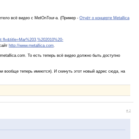
летело всё видео с MetOnTour-а. (Пример -
Отчёт о концерте Metallica
nt.flv&title=Mar%203,%202010%20-
 сайт
http://www.metallica.com
.
 metallica.com. То есть теперь всё видео должно быть доступно
ни вообще теперь имеются). И скинуть этот новый адрес сюда, на
# 2