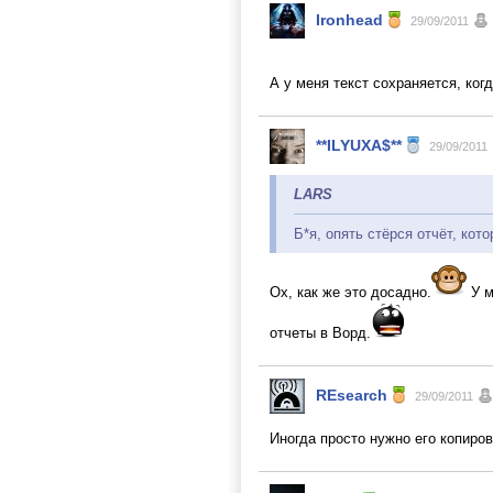
Ironhead
29/09/2011
А у меня текст сохраняется, ког
**ILYUXA$**
29/09/2011
LARS
Б*я, опять стёрся отчёт, кот
Ох, как же это досадно.
У м
отчеты в Ворд.
REsearch
29/09/2011
Иногда просто нужно его копиров