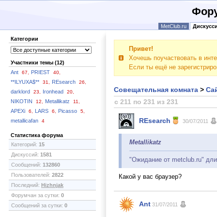
Фору
MetClub.ru
Дискусс
Категории
Привет!
Хочешь поучаствовать в инте
Участники темы (12)
Если ты ещё не зарегистрир
Ant
PRIEST
67,
40,
**ILYUXA$**
REsearch
31,
26,
Совещательная комната
>
Сай
darklord
Ironhead
23,
20,
с 211 по 231 из 231
NIKOTIN
Metallikatz
12,
11,
APEXi
LARS
Picasso
6,
6,
5,
REsearch
metallicafan
4
30/07/2011
Статистика форума
Metallikatz
Категорий:
15
Дискуссий:
1581
"Ожидание от metclub.ru" дл
Сообщений:
132860
Пользователей:
2822
Какой у вас браузер?
Последний:
Hizhnjak
Форумчан за сутки:
0
Ant
31/07/2011
Сообщений за сутки:
0