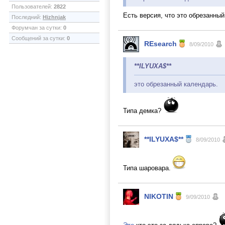
Пользователей:
2822
Есть версия, что это обрезанный
Последний:
Hizhnjak
Форумчан за сутки:
0
Сообщений за сутки:
0
REsearch
8/09/2010
**ILYUXA$**
это обрезанный календарь.
Типа демка?
**ILYUXA$**
8/09/2010
Типа шаровара.
NIKOTIN
9/09/2010