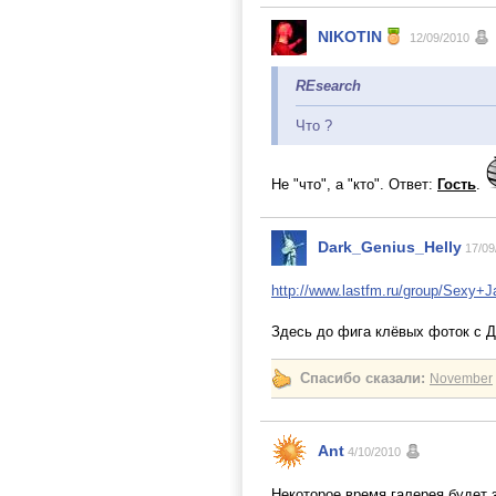
NIKOTIN
12/09/2010
REsearch
Что ?
Не "что", а "кто". Ответ:
Гость
.
Dark_Genius_Helly
17/09
http://www.lastfm.ru/group/Sexy
Здесь до фига клёвых фоток с Д
Спасибо сказали:
November
Ant
4/10/2010
Некоторое время галерея будет 