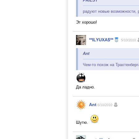
PRIEST
радуют новые возможности, 
Эт хорошо!
**ILYUXA$**
5/10/2010
Ant
Чем-то похож на Трахтенберг
Да ладно.
Ant
6/10/2010
Шутю.