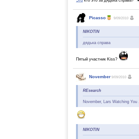
Это
кто это за дядька справа?
Picasso
9/09/2010
NIKOTIN
дядька справа
Пятый участник Kiss?
November
9/09/2010
REsearch
November, Lars Watching You .
NIKOTIN