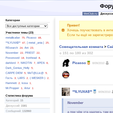
Фору
MetClub.ru
Дискусс
Категории
Привет!
Хочешь поучаствовать в инте
Участники темы (23)
Если ты ещё не зарегистрир
metallicafan
Picasso
75,
48,
**ILYUXA$**
[ metal _ania ]
47,
25,
Совещательная комната
>
Сай
REsearch
Ant
24,
23,
с 151 по 180 из 302
November
PRIEST
22,
22,
Possessed
Ironhead
18,
8,
Picasso
darklord
NIKOTIN
APEXi
7,
7,
6,
8/09/2010
Dark_Genius_Helly
5,
CARPE DIEM
MeT@LLic@
5,
5,
Гость
LARS
(-WESKER-)
3,
2,
2,
Hammett
kosa
2,
1,
Mr.Propper
Artur
1,
1
**ILYUXA$**
8/09/2010
Статистика форума
Категорий:
15
November
Дискуссий:
1581
Сообщений:
132860
а при чём эта надпись там в