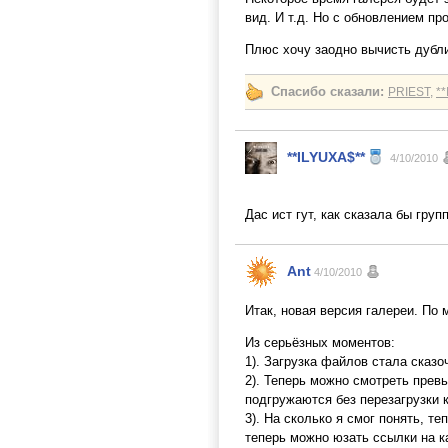
вид. И т.д. Но с обновлением пр
Плюс хочу заодно вычисть дубли
Спасибо сказали:
PRIEST
,
*
**ILYUXA$**
4/10/2010
Дас ист гут, как сказала бы груп
Ant
4/10/2010
Итак, новая версия галереи. По 
Из серьёзных моментов:
1). Загрузка файлов стала сказ
2). Теперь можно смотреть прев
подгружаются без перезагрузки 
3). На сколько я смог понять, т
теперь можно юзать ссылки на ка