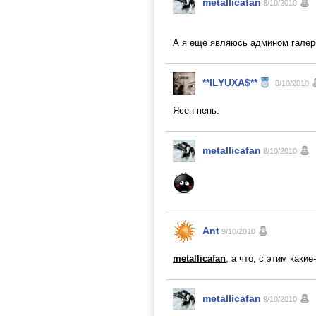
metallicafan
8/10/2010
А я еще являюсь админом гале
**ILYUXA$**
8/10/2010
Ясен пень.
metallicafan
8/10/2010
Ant
9/10/2010
metallicafan
, а что, с этим каки
metallicafan
9/10/2010