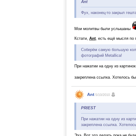
Ant
Фух, наконец-то закрыл гешта
Мои молитвы были услышаны
Кстати,
Ant
, есть ещё мысля по
Соберём самую большую ко
фотографий Metallica!
При нажатии на одну из картинок
закреплена ссылка. Хотелось бы
Ant
5/10/2010
PRIEST
При нажатии на одну из карти
закреплена ссылка. Хотелось
Эээ. Вот это делать пока не буд