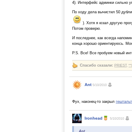
4). Интерфейс админки сильно у
По ходу дела вычистил 50 дубли
). Хотя я юзал другую прог
Потом проверю.
И последнее, как всегда напомин
конца хорошо ориентируюсь. Мо
P.S. Все! Все пробуем новый инт
Спасибо сказали:
PRIEST
,
*
Ant
5/10/2010
Фух, наконец-то закрыл
гештальт
Ironhead
5/10/2010
Ant