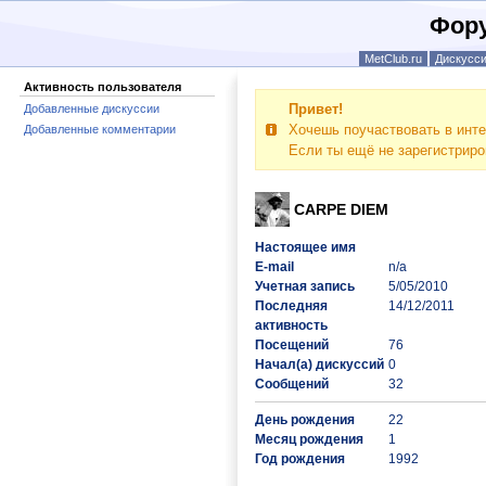
Фору
MetClub.ru
Дискусс
Активность пользователя
Привет!
Добавленные дискуссии
Хочешь поучаствовать в инте
Добавленные комментарии
Если ты ещё не зарегистрир
CARPE DIEM
Настоящее имя
E-mail
n/a
Учетная запись
5/05/2010
Последняя
14/12/2011
активность
Посещений
76
Начал(а) дискуссий
0
Сообщений
32
День рождения
22
Месяц рождения
1
Год рождения
1992