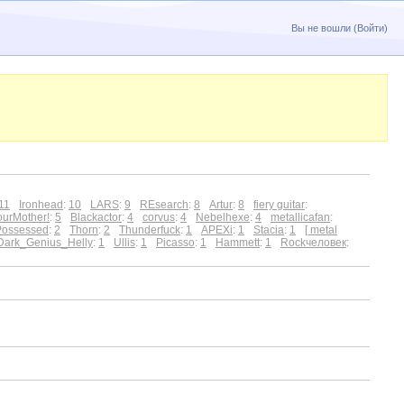
Вы не вошли (
Войти
)
11
Ironhead
:
10
LARS
:
9
REsearch
:
8
Artur
:
8
fiery guitar
:
ourMother!
:
5
Blackactor
:
4
corvus
:
4
Nebelhexe
:
4
metallicafan
:
Possessed
:
2
Thorn
:
2
Thunderfuck
:
1
APEXi
:
1
Stacia
:
1
[ metal
Dark_Genius_Helly
:
1
Ullis
:
1
Picasso
:
1
Hammett
:
1
Rockчеловек
: