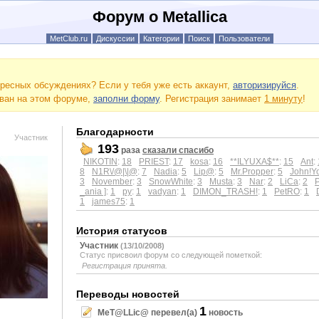
Форум о Metallica
MetClub.ru
Дискуссии
Категории
Поиск
Пользователи
ресных обсуждениях? Если у тебя уже есть аккаунт,
авторизируйся
.
ован на этом форуме,
заполни форму
. Регистрация занимает
1 минуту
!
Благодарности
Участник
193
раза
сказали спасибо
NIKOTIN
:
18
PRIEST
:
17
kosa
:
16
**ILYUXA$**
:
15
Ant
:
8
N1R\/@|\|@
:
7
Nadia
:
5
Lip@
:
5
Mr.Propper
:
5
John!Y
3
November
:
3
SnowWhite
:
3
Musta
:
3
Nar
:
2
LiCa
:
2
_ania ]
:
1
py
:
1
vadyan
:
1
DIMON_TRASH!
:
1
PetRO
:
1
1
james75
:
1
История статусов
Участник
(13/10/2008)
Статус присвоил форум со следующей пометкой:
Регистрация принята.
Переводы новостей
1
MeT@LLic@ перевел(а)
новость