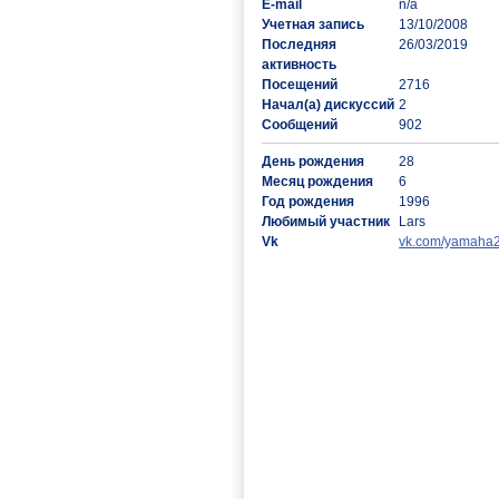
E-mail
n/a
Учетная запись
13/10/2008
Последняя
26/03/2019
активность
Посещений
2716
Начал(а) дискуссий
2
Сообщений
902
День рождения
28
Месяц рождения
6
Год рождения
1996
Любимый участник
Lars
Vk
vk.com/yamaha