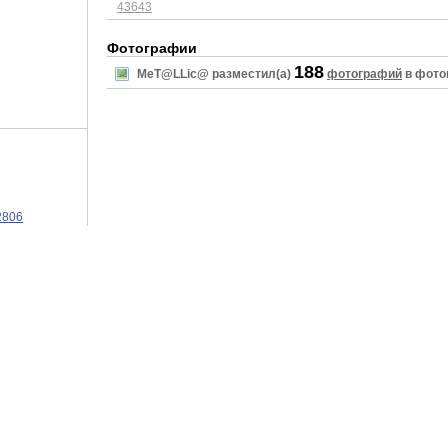
43643
Фотографии
188
MeT@LLic@ разместил(а)
фотографий
в фото
2806