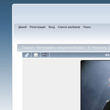
Домой
Регистрация
Вход
Список альбомов
Поиск
Главная
>
Фотографии с концертов Metallica
>
St. Petersburg, 
ФА