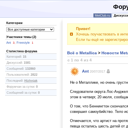
Фору
MetClub.ru
Дискусс
Категории
Привет!
Хочешь поучаствовать в инте
Участники темы (2)
Если ты ещё не зарегистрир
Ant
Freestyle
3,
1
Статистика форума
Всё о Metallica
>
Новости Meta
Категорий:
15
с 1 по 4 из 4
Дискуссий:
1581
Сообщений:
132860
Ant
20/07/2017
Пользователей:
2822
Последний:
Hizhnjak
Не о Металлике, но очень грустно
Форумчан за сутки:
0
Следователи округа Лос-Анджеле
Сообщений за сутки:
0
этом в четверг, 20 июля, сообща
О том, что Беннингтон скончалс
совершил самоубийство. Тело ис
Отмечается, что артист на прот
певца остались шесть детей от 