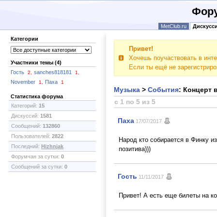
Фору
MetClub.ru
Дискусс
Категории
Привет!
Хочешь поучаствовать в инте
Участники темы (4)
Если ты ещё не зарегистрир
Гость
sanches818181
2,
1,
November
Паха
1,
1
Музыка
>
События
: Концерт 
Статистика форума
с 1 по 5 из 5
Категорий:
15
Дискуссий:
1581
Паха
17/07/2017
Сообщений:
132860
Пользователей:
2822
Народ кто собирается в Финку и
Последний:
Hizhnjak
позитива)))
Форумчан за сутки:
0
Сообщений за сутки:
0
Гость
11/11/2017
Привет! А есть еще билеты на ко