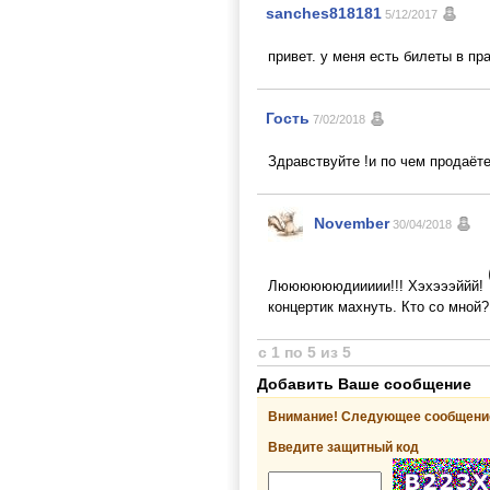
sanches818181
5/12/2017
привет. у меня есть билеты в пр
Гость
7/02/2018
Здравствуйте !и по чем продаёт
November
30/04/2018
Лююююююдиииии!!! Хэхэээййй!
концертик махнуть. Кто со мной?
с 1 по 5 из 5
Добавить Ваше сообщение
Внимание! Следующее сообщение
Введите защитный код