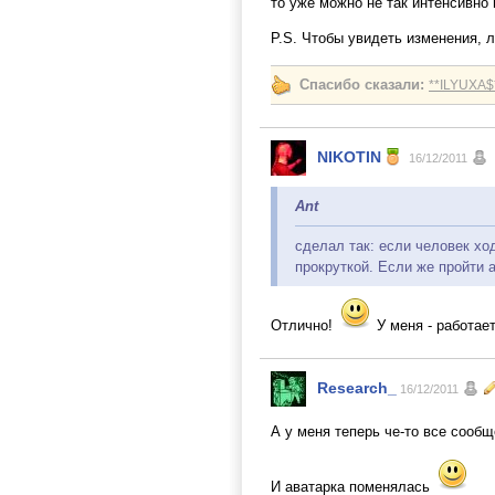
то уже можно не так интенсивно 
P.S. Чтобы увидеть изменения, 
Спасибо сказали:
**ILYUXA$
NIKOTIN
16/12/2011
Ant
сделал так: если человек ход
прокруткой. Если же пройти 
Отлично!
У меня - работает
Research_
16/12/2011
А у меня теперь че-то все сообщ
И аватарка поменялась