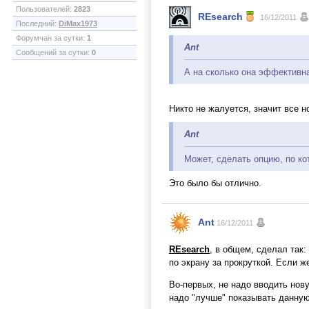
Пользователей:
2823
REsearch
16/12/2011
Последний:
DiMax1973
Форумчан за сутки:
1
Ant
Сообщений за сутки:
0
А на сколько она эффективна
Никто не жалуется, значит все 
Ant
Может, сделать опцию, по ко
Это было бы отлично.
Ant
16/12/2011
REsearch
, в общем, сделал так:
по экрану за прокруткой. Если ж
Во-первых, не надо вводить нову
надо "лучше" показывать данную