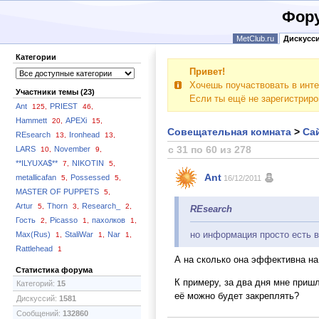
Фору
MetClub.ru
Дискусс
Категории
Привет!
Хочешь поучаствовать в инте
Участники темы (23)
Если ты ещё не зарегистрир
Ant
PRIEST
125,
46,
Hammett
APEXi
20,
15,
Совещательная комната
>
Сай
REsearch
Ironhead
13,
13,
с 31 по 60 из 278
LARS
November
10,
9,
**ILYUXA$**
NIKOTIN
7,
5,
Ant
metallicafan
Possessed
5,
5,
16/12/2011
MASTER OF PUPPETS
5,
Artur
Thorn
Research_
5,
3,
2,
REsearch
Гость
Picasso
пахолков
2,
1,
1,
но информация просто есть в
Max(Rus)
StaliWar
Nar
1,
1,
1,
Rattlehead
1
А на сколько она эффективна на
Статистика форума
К примеру, за два дня мне пришл
Категорий:
15
её можно будет закреплять?
Дискуссий:
1581
Сообщений:
132860