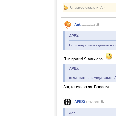
Спасибо сказали:
Ant
Ant
17/12/2011
APEXi
Если надо, могу сделать но
Я не против! Я только за!
APEXi
если включить миди-запись 
Ага, теперь понял. Поправил.
APEXi
17/12/2011
Ant