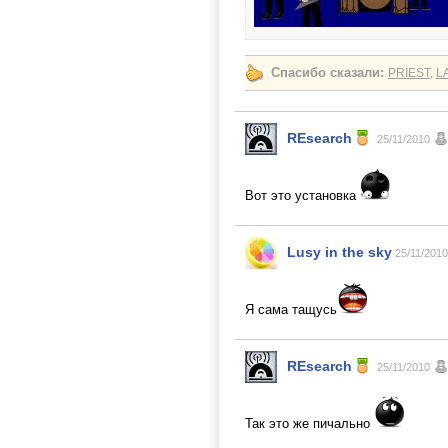
Спасибо сказали:
PRIEST
,
L
REsearch
25/11/2010
Вот это установка
Lusy in the sky
25/11/2010
Я сама тащусь
REsearch
25/11/2010
Так это же пичально