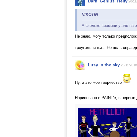
Dark_Genius_Helly
20/11
NIKOTIN
А сколько времени ушло на э
Не знаю, могу только предполож
треугольнички... Но цель оправ
Lusy in the sky
25/11/2010
Ну, а это моё творчество
Нарисовано в PAINT'е, в первые