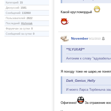
Категорий:
15
Дискуссий:
1581
Какой кругломордый
Сообщений:
132860
Пользователей:
2822
Последний:
Hizhnjak
Форумчан за сутки:
0
Сообщений за сутки:
0
November
9/11/2010
**ILYUXA$**
Антоним к слову "вдувабель
Я походу тоже не шарю,не понял
Dark_Genius_Helly
И моего Ларса Торбеныча за
Офигенно!
За отражение во