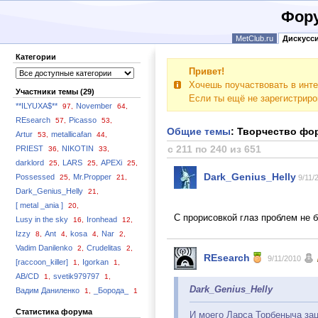
Фору
MetClub.ru
Дискусс
Категории
Привет!
Хочешь поучаствовать в инте
Участники темы (29)
Если ты ещё не зарегистрир
**ILYUXA$**
November
97,
64,
REsearch
Picasso
57,
53,
Общие темы
: Творчество фо
Artur
metallicafan
53,
44,
с 211 по 240 из 651
PRIEST
NIKOTIN
36,
33,
darklord
LARS
APEXi
25,
25,
25,
Dark_Genius_Helly
Possessed
Mr.Propper
25,
21,
9/11/
Dark_Genius_Helly
21,
[ metal _ania ]
20,
С прорисовкой глаз проблем не 
Lusy in the sky
Ironhead
16,
12,
Izzy
Ant
kosa
Nar
8,
4,
4,
2,
Vadim Danilenko
Crudelitas
2,
2,
REsearch
9/11/2010
[raccoon_killer]
Igorkan
1,
1,
AB/CD
svetik979797
1,
1,
Dark_Genius_Helly
Вадим Даниленко
_Борода_
1,
1
Статистика форума
И моего Ларса Торбеныча за