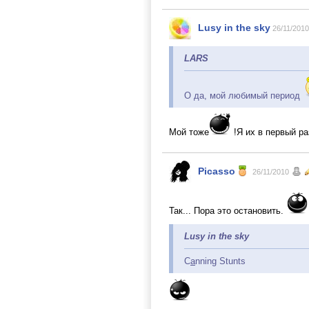
Lusy in the sky
26/11/2010
LARS
О да, мой любимый период
Мой тоже
!Я их в первый ра
Picasso
26/11/2010
Так... Пора это остановить.
Lusy in the sky
C
a
nning Stunts