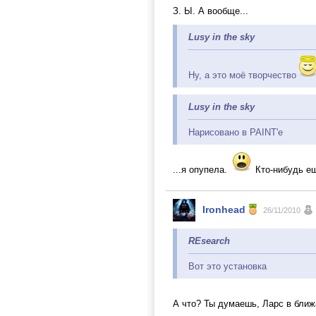
З. Ы. А вообще...
Lusy in the sky
Ну, а это моё творчество
Lusy in the sky
Нарисовано в PAINT'е
...я опупела.
Кто-нибудь ещ
Ironhead
26/11/2010
REsearch
Вот это установка
А что? Ты думаешь, Ларс в ближ