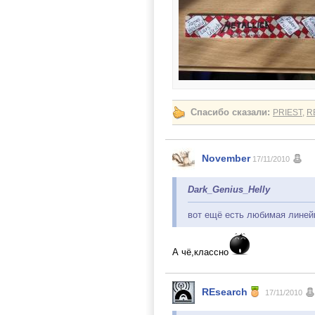
Спасибо сказали:
PRIEST
,
R
November
17/11/2010
Dark_Genius_Helly
вот ещё есть любимая линей
А чё,классно
REsearch
17/11/2010