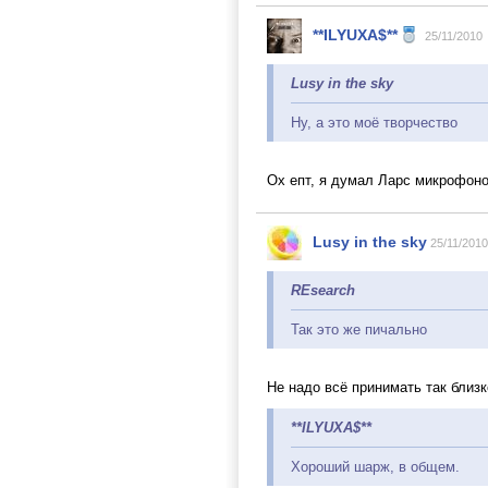
**ILYUXA$**
25/11/2010
Lusy in the sky
Ну, а это моё творчество
Ох епт, я думал Ларс микрофоно
Lusy in the sky
25/11/2010
REsearch
Так это же пичально
Не надо всё принимать так близ
**ILYUXA$**
Хороший шарж, в общем.