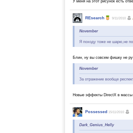
У меня на этот рисунок есть отв
REsearch
9/11/2010
November
Я походу тоже не шарю,не по
Блин, ну вы совсем фишку не р
November
За отражение вообще респек
Новые эффекты DirectX в масс
Possessed
15/11/2010
Dark_Genius_Helly