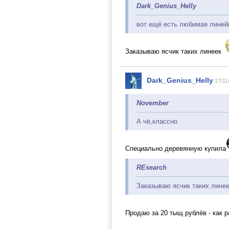
Dark_Genius_Helly
вот ещё есть любимая линей
Заказываю ясчик таких линеек
Dark_Genius_Helly
17/11
November
А чё,классно
Специально деревянную купила
REsearch
Заказываю ясчик таких лине
Продаю за 20 тыщ рублёв - как р