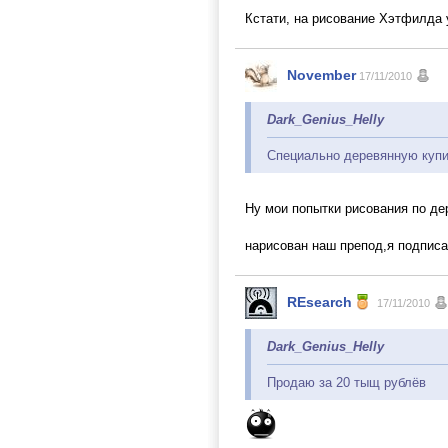
Кстати, на рисование Хэтфилда 
November
17/11/2010
Dark_Genius_Helly
Специально деревянную куп
Ну мои попытки рисования по де
нарисован наш препод,я подписа
REsearch
17/11/2010
Dark_Genius_Helly
Продаю за 20 тыщ рублёв