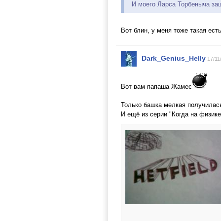
И моего Ларса Торбеныча за
Вот блин, у меня тоже такая ест
Dark_Genius_Helly
17/11
Вот вам папаша Жамес
Только башка мелкая получилась
И ещё из серии "Когда на физике