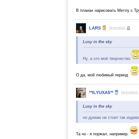
В планах нарисовать Метлу с Тр
LARS
25/11/2010
Lusy in the sky
Ну, а это моё творчество
О да, мой любимый период
**ILYUXA$**
25/11/2010
Lusy in the sky
но думаю не стоит так издев
Та чо - я поржал, например.