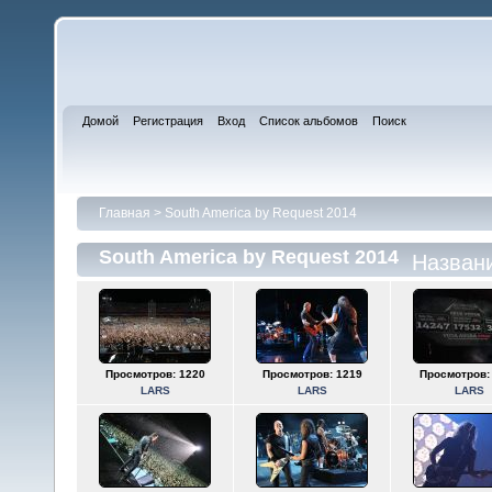
Домой
Регистрация
Вход
Список альбомов
Поиск
Главная
>
South America by Request 2014
South America by Request 2014
Назван
Просмотров: 1220
Просмотров: 1219
Просмотров:
LARS
LARS
LARS