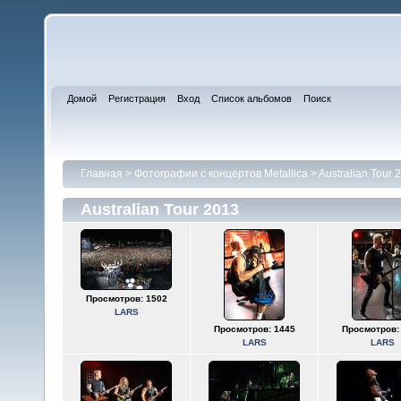
Домой
Регистрация
Вход
Список альбомов
Поиск
Главная
>
Фотографии с концертов Metallica
>
Australian Tour 
Australian Tour 2013
Просмотров: 1502
LARS
Просмотров: 1445
Просмотров:
LARS
LARS