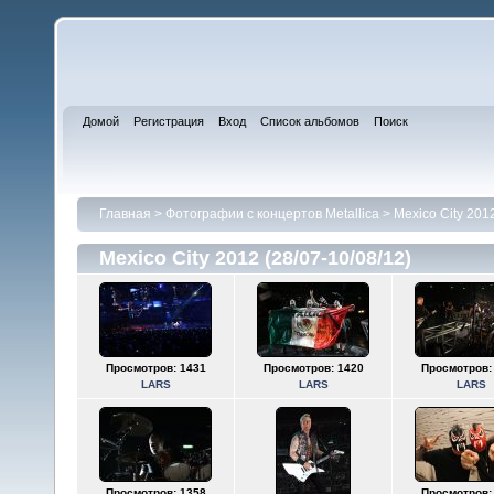
Домой
Регистрация
Вход
Список альбомов
Поиск
Главная
>
Фотографии с концертов Metallica
>
Mexico City 201
Mexico City 2012 (28/07-10/08/12)
Просмотров: 1431
Просмотров: 1420
Просмотров:
LARS
LARS
LARS
Просмотров: 1358
Просмотров: