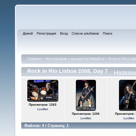
Домой
Регистрация
Вход
Список альбомов
Поиск
Главная
>
Фотографии с концертов Metallica
>
Rock in Rio Lis
Rock in Rio Lisboa 2008, Day 7
Назван
Просмотров: 1263
LenMet
Просмотров: 1206
Просмотров: 
LenMet
LenMet
Файлов: 4 / Страниц: 1