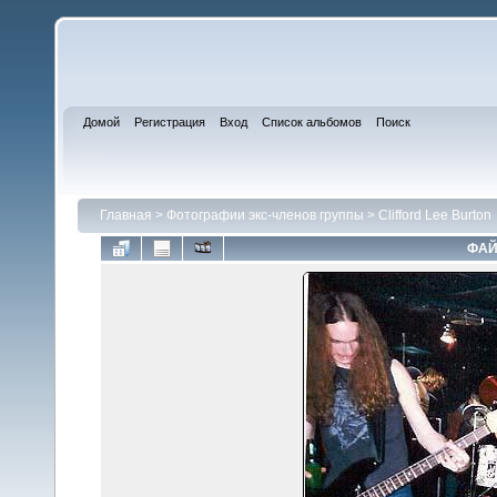
Домой
Регистрация
Вход
Список альбомов
Поиск
Главная
>
Фотографии экс-членов группы
>
Clifford Lee Burton
ФАЙ