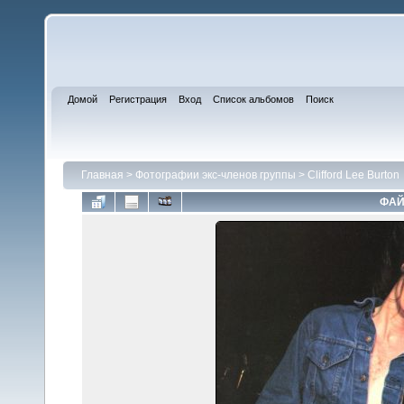
Домой
Регистрация
Вход
Список альбомов
Поиск
Главная
>
Фотографии экс-членов группы
>
Clifford Lee Burton
ФАЙ