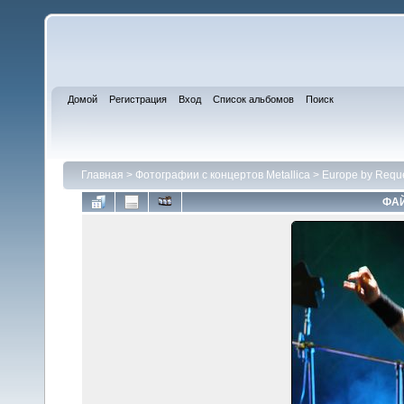
Домой
Регистрация
Вход
Список альбомов
Поиск
Главная
>
Фотографии с концертов Metallica
>
Europe by Requ
ФАЙ