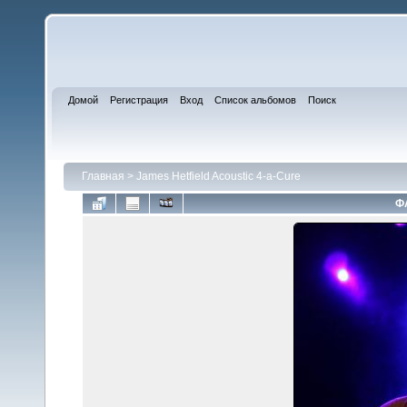
Домой
Регистрация
Вход
Список альбомов
Поиск
Главная
>
James Hetfield Acoustic 4-a-Cure
Ф