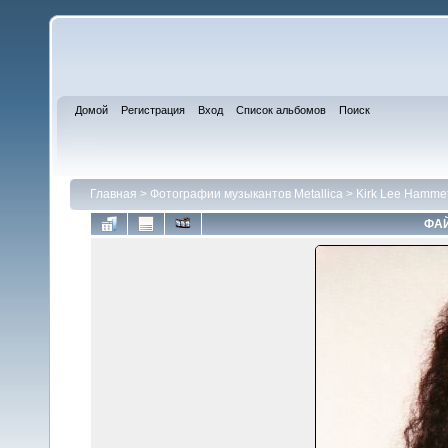
Домой
Регистрация
Вход
Список альбомов
Поиск
Главная
>
Фотографии музыкантов Metallica
>
Kirk Lee Hammet
ФАЙ