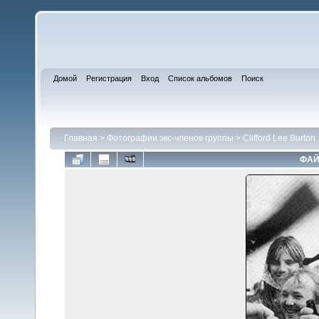
Домой
Регистрация
Вход
Список альбомов
Поиск
Главная
>
Фотографии экс-членов группы
>
Clifford Lee Burton
ФАЙ