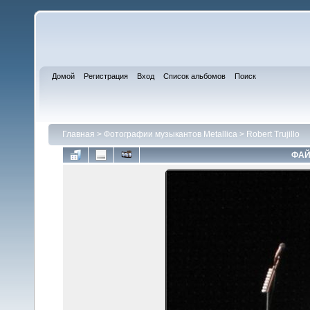
Домой
Регистрация
Вход
Список альбомов
Поиск
Главная
>
Фотографии музыкантов Metallica
>
Robert Trujillo
ФАЙ