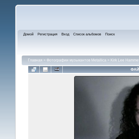
Домой
Регистрация
Вход
Список альбомов
Поиск
Главная
>
Фотографии музыкантов Metallica
>
Kirk Lee Hammet
ФАЙ