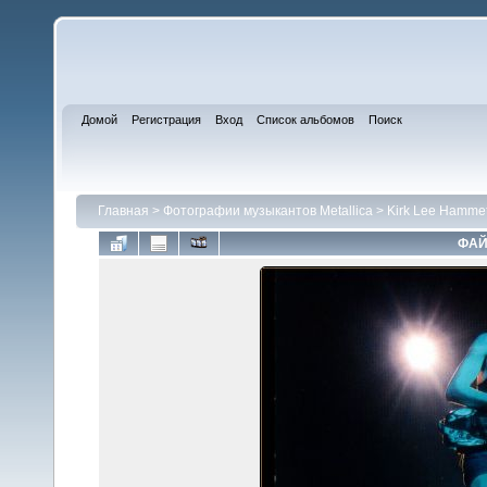
Домой
Регистрация
Вход
Список альбомов
Поиск
Главная
>
Фотографии музыкантов Metallica
>
Kirk Lee Hammet
ФАЙ