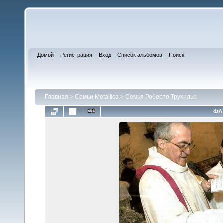
Домой
Регистрация
Вход
Список альбомов
Поиск
Главная
>
Семьи Metallica
>
Семья Роберто Трухильо
ФА