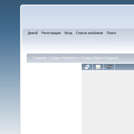
Домой
Регистрация
Вход
Список альбомов
Поиск
Главная
>
Семьи Metallica
>
Семья Ларса Ульриха