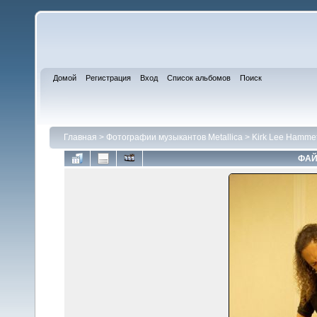
Домой
Регистрация
Вход
Список альбомов
Поиск
Главная
>
Фотографии музыкантов Metallica
>
Kirk Lee Hammet
ФАЙ