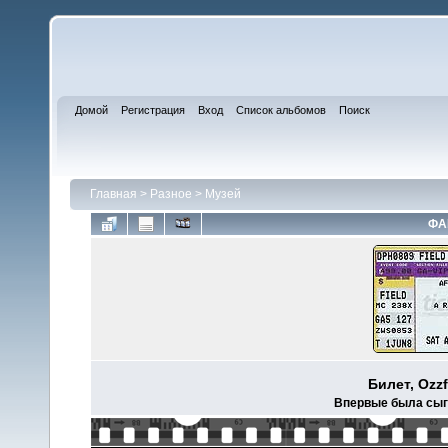
Домой
Регистрация
Вход
Список альбомов
Поиск
Главная
>
Разное
>
Музей
ФА
Билет, Ozzf
Впервые была сыгр