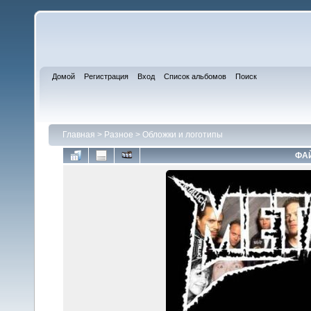
Домой
Регистрация
Вход
Список альбомов
Поиск
Главная
>
Разное
>
Обложки и логотипы
ФАЙ