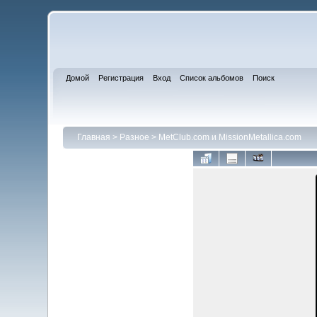
Домой
Регистрация
Вход
Список альбомов
Поиск
Главная
>
Разное
>
MetClub.com и MissionMetallica.com