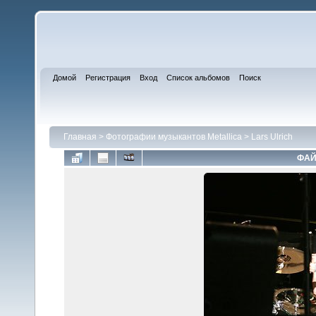
Домой
Регистрация
Вход
Список альбомов
Поиск
Главная
>
Фотографии музыкантов Metallica
>
Lars Ulrich
ФАЙ