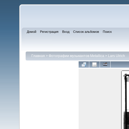
Домой
Регистрация
Вход
Список альбомов
Поиск
Главная
>
Фотографии музыкантов Metallica
>
Lars Ulrich