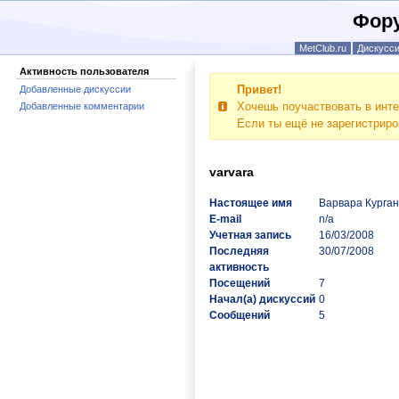
Фору
MetClub.ru
Дискусс
Активность пользователя
Привет!
Добавленные дискуссии
Хочешь поучаствовать в инте
Добавленные комментарии
Если ты ещё не зарегистрир
varvara
Настоящее имя
Варвара Курга
E-mail
n/a
Учетная запись
16/03/2008
Последняя
30/07/2008
активность
Посещений
7
Начал(а) дискуссий
0
Сообщений
5