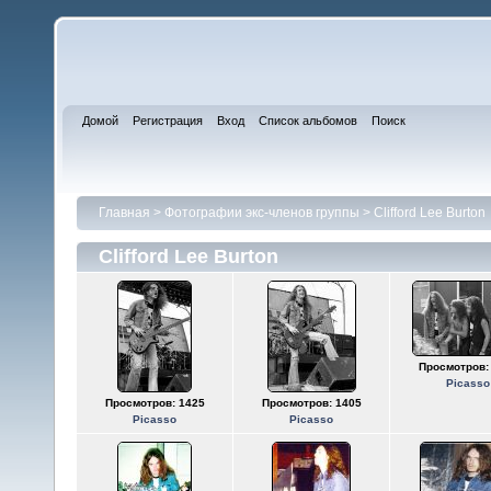
Домой
Регистрация
Вход
Список альбомов
Поиск
Главная
>
Фотографии экс-членов группы
>
Clifford Lee Burton
Clifford Lee Burton
Просмотров:
Picasso
Просмотров: 1425
Просмотров: 1405
Picasso
Picasso