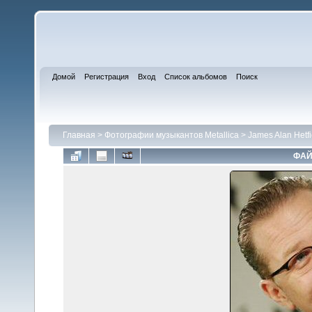
Домой
Регистрация
Вход
Список альбомов
Поиск
Главная
>
Фотографии музыкантов Metallica
>
James Alan Hetfi
ФАЙ