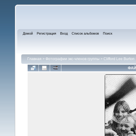
Домой
Регистрация
Вход
Список альбомов
Поиск
Главная
>
Фотографии экс-членов группы
>
Clifford Lee Burton
ФАЙ