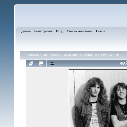
Домой
Регистрация
Вход
Список альбомов
Поиск
Главная
>
Фотографии музыкантов Metallica
>
Все вместе
ФАЙ