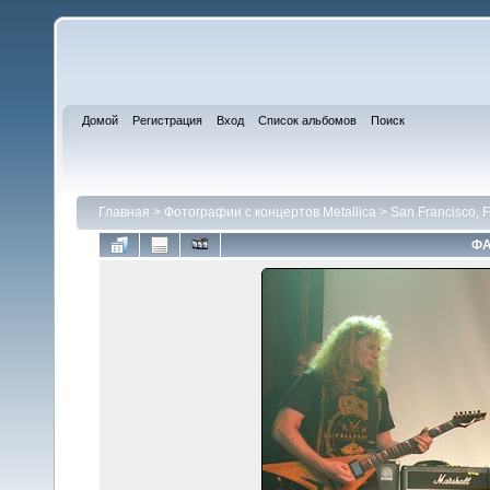
Домой
Регистрация
Вход
Список альбомов
Поиск
Главная
>
Фотографии с концертов Metallica
>
San Francisco, F
ФА