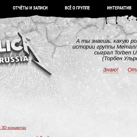
ОТЧЁТЫ И ЗАПИСИ
ВСЁ О ГРУППЕ
ИНТЕРАКТИВ
А ты знаешь, какую ро
истории группы Метал
сыграл Torben Ul
(Торбен Ульр
Знаю!
От
о 3D концертах