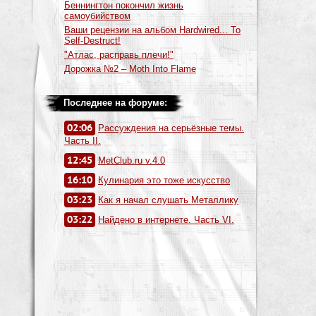
Беннингтон покончил жизнь
самоубийством
Ваши рецензии на альбом Hardwired... To
Self-Destruct!
"Атлас, расправь плечи!"
Дорожка №2 – Moth Into Flame
Последнее на форуме:
02:06
Рассуждения на серьёзные темы.
Часть II.
12:45
MetClub.ru v.4.0
16:10
Кулинария это тоже искусство
03:23
Как я начал слушать Металлику
03:22
Найдено в интернете. Часть VI.