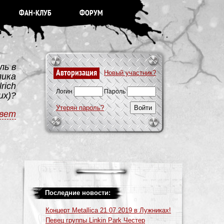
ФАН-КЛУБ
ФОРУМ
ль в
Авторизация
Новый участник?
лика
rich
Логин
Пароль
их)?
Утерян пароль?
вет
Последние новости:
Концерт Metallica 21.07.2019 в Лужниках!
Певец группы Linkin Park Честер