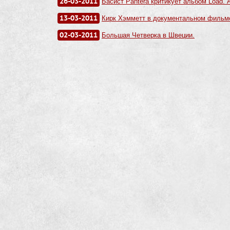
26-03-2011
Басист Pantera критикует альбом Load. 
13-03-2011
Кирк Хэмметт в документальном фильме
02-03-2011
Большая Четверка в Швеции.