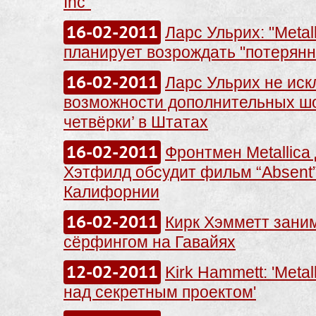
Inc''
16-02-2011
Ларс Ульрих: "Metall
планирует возрождать "потерянн
16-02-2011
Ларс Ульрих не ис
возможности дополнительных ш
четвёрки’ в Штатах
16-02-2011
Фронтмен Metallica
Хэтфилд обсудит фильм “Absent”
Калифорнии
16-02-2011
Кирк Хэмметт зани
сёрфингом на Гавайях
12-02-2011
Kirk Hammett: 'Metal
над секретным проектом'