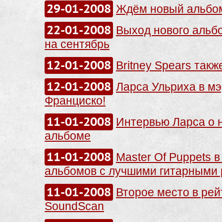
29-01-2008
Ждём новый альбом
22-01-2008
Выход нового альб
на сентябрь
12-01-2008
Britney Spears такж
12-01-2008
Ларса Ульриха в м
Франциско!
11-01-2008
Интервью Ларса о 
альбоме
11-01-2008
Master Of Puppets 
альбомов с лучшими гитарным
11-01-2008
Второе место в рей
SoundScan