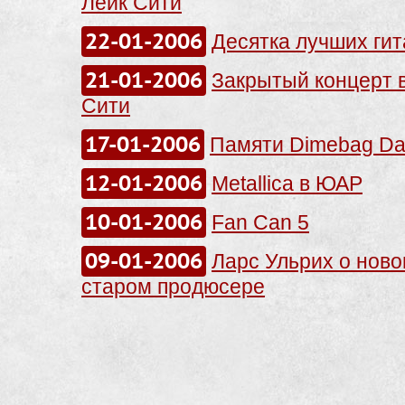
Лейк Сити
22-01-2006
Десятка лучших ги
21-01-2006
Закрытый концерт 
Сити
17-01-2006
Памяти Dimebag Dar
12-01-2006
Metallica в ЮАР
10-01-2006
Fan Can 5
09-01-2006
Ларс Ульрих о нов
старом продюсере