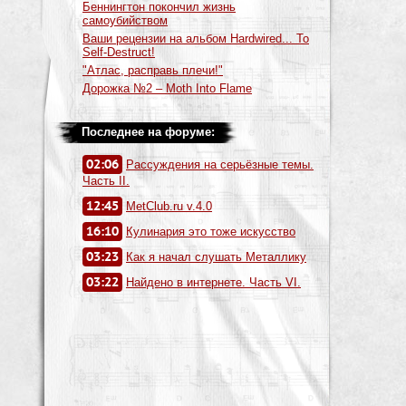
Беннингтон покончил жизнь
самоубийством
Ваши рецензии на альбом Hardwired... To
Self-Destruct!
"Атлас, расправь плечи!"
Дорожка №2 – Moth Into Flame
Последнее на форуме:
02:06
Рассуждения на серьёзные темы.
Часть II.
12:45
MetClub.ru v.4.0
16:10
Кулинария это тоже искусство
03:23
Как я начал слушать Металлику
03:22
Найдено в интернете. Часть VI.