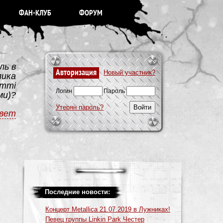
ФАН-КЛУБ
ФОРУМ
ль в
Авторизация
Новый участник?
лика
ommi
Логин
Пароль
ми)?
Утерян пароль?
вет
Последние новости:
Концерт Metallica 21.07.2019 в Лужниках!
Певец группы Linkin Park Честер